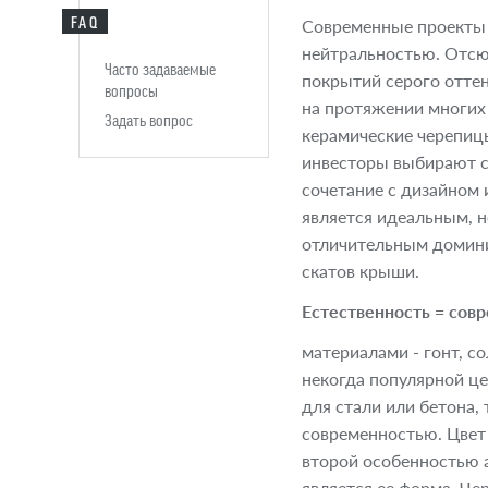
FAQ
Современные проекты 
нейтральностью. Отсю
Часто задаваемые
покрытий серого отте
вопросы
на протяжении многих
Задать вопрос
керамические черепицы
инвесторы выбирают се
сочетание с дизайном
является идеальным, 
отличительным домини
скатов крыши.
Естественность = сов
материалами - гонт, с
некогда популярной це
для стали или бетона,
современностью. Цвет
второй особенностью 