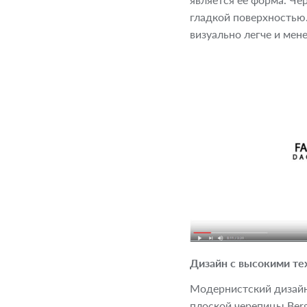
является ее форма. Че
гладкой поверхностью.
визуально легче и мен
Дизайн с высокими техни
Модернистский дизайн
плоской черепицы Ber