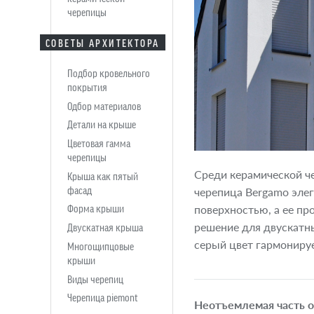
черепицы
СОВЕТЫ АРХИТЕКТОРА
Подбор кровельного
покрытия
Одбор материалов
Детали на крыше
Цветовая гамма
черепицы
Среди керамической ч
Крыша как пятый
фасад
черепица Bergamo элег
Форма крыши
поверхностью, а ее пр
решение для двускатн
Двускатная крыша
серый цвет гармониру
Многощипцовые
крыши
Виды черепиц
Черепица piemont
Неотъемлемая часть 