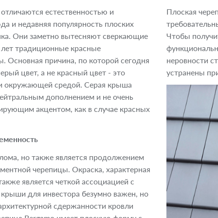
отличаются естественностью и
Плоская череп
да и недавняя популярность плоских
требовательны
нка. Они заметно вытесняют сверкающие
Чтобы получи
 лет традиционные красные
функциональн
. Основная причина, по которой сегодня
неровности с
рый цвет, а не красный цвет - это
устранены пр
 и окружающей средой. Серая крыша
нейтральным дополнением и не очень
рующим акцентом, как в случае красных
ременность
олома, но также является продолжением
ментной черепицы. Окраска, характерная
 также является четкой ассоциацией с
 крыши для инвестора безумно важен, но
архитектурной сдержанности кровли