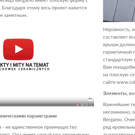
репица Bergamo имеет плоскую форму с
 Благодаря этому весь проект кажется
ее заметным.
Неровность, к
составляет вс
крыши должна
герметичной п
стандартную 
Вам понадобит
на плоскую се
сайте www.rob
Элементы, ко
Важнейшие те
несомненно, 
ческими параметрами​​​​​​​
Bergamo. Очен
 - не единственное преимущество
ряд кровельны
gamo. Она имеет целый ряд технических
дымоотводные