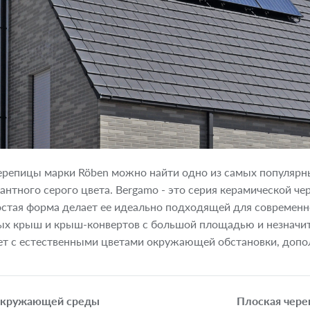
ерепицы марки Röben можно найти одно из самых популярны
антного серого цвета. Bergamo - это серия керамической че
остая форма делает ее идеально подходящей для современн
ых крыш и крыш-конвертов с большой площадью и незначит
ет с естественными цветами окружающей обстановки, допо
окружающей среды
Плоская чере