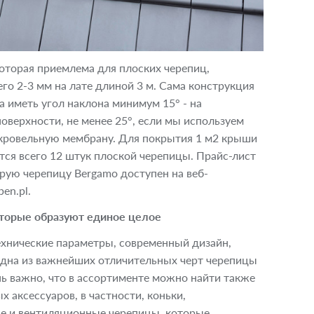
оторая приемлема для плоских черепиц,
его 2-3 мм на лате длиной 3 м. Сама конструкция
 иметь угол наклона минимум 15° - на
оверхности, не менее 25°, если мы используем
кровельную мембрану. Для покрытия 1 м2 крыши
ся всего 12 штук плоской черепицы. Прайс-лист
рую черепицу Bergamo доступен на веб-
en.pl.
торые образуют единое целое
хнические параметры, современный дизайн,
одна из важнейших отличительных черт черепицы
ь важно, что в ассортименте можно найти также
х аксессуаров, в частности, коньки,
 и вентиляционные черепицы, которые