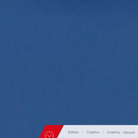
Röben
Советы
Советы - крыша